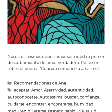
Nosotros mismos deberíamos ser nuestro primer
descubrimiento de amor verdadero. Reflexión
sobre el poema “Cuando comencé a amarme”.
Recomendaciones de Ana
aceptar
,
Amor
,
Asertividad
,
autenticidad
,
autoconocerse
,
Autoestima
,
buscar
,
confianza
,
cuidarse
,
encontrar
,
encontrarse
,
humildad
,
madurez
,
quererse
,
respeto
,
sabiduría
,
salud