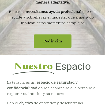
manera adaptativa.
En otras,
necesitamos ayuda profesional
que nos
ayude a sobrellevar el malestar que a menudo
implican estos momentos complejos.
Pedir cita
Nuestro
Espacio
La terapia es un
espacio de seguridad y
confidencialidad
donde acompaño a la persona a
explorar su interior y su entorno.
Con el
objetivo
de entender y descubrir las