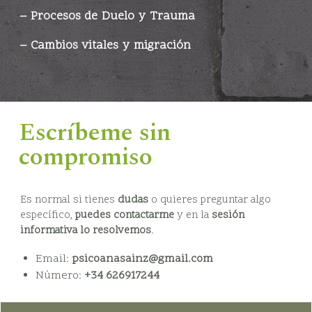
–
Procesos de Duelo y
Trauma
–
Cambios vitales y migración
Quiero contactar
Escríbeme sin
compromiso
Es normal si tienes
dudas
o quieres preguntar algo
específico,
puedes contactarme
y en la
sesión
informativa lo resolvemos
.
Email:
psicoanasainz@gmail.com
Número:
+34 626917244