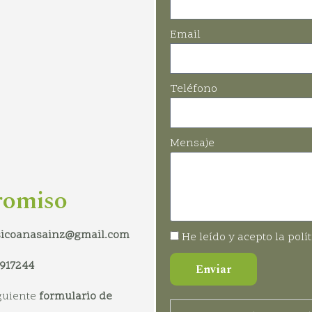
Email
Teléfono
Mensaje
romiso
sicoanasainz@gmail.com
He leído y acepto la polí
917244
Enviar
guiente
formulario de