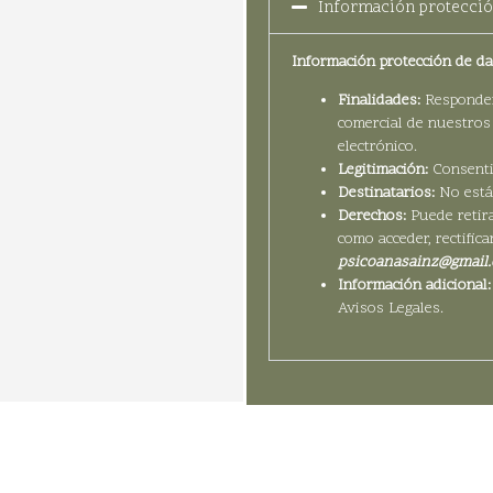
Información protecció
Información protección de d
Finalidades:
Responder 
comercial de nuestros 
electrónico.
Legitimación:
Consenti
Destinatarios:
No están
Derechos:
Puede retir
como acceder, rectific
psicoanasainz@gmail
Información adicional:
Avisos Legales.