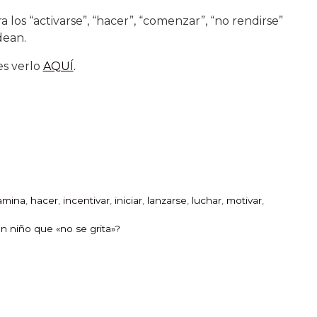
 los “activarse”, “hacer”, “comenzar”, “no rendirse”
dean.
es verlo
AQUÍ
.
amina
,
hacer
,
incentivar
,
iniciar
,
lanzarse
,
luchar
,
motivar
,
n niño que «no se grita»?